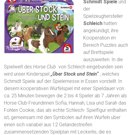
Schmidt Spiele
und
der
Spielzeughersteller
Schleich
hatten
angekündigt, ihre
Kooperation im
Bereich Puzzles auch
auf Brettspiele
auszuweiten. In die
Spielwelt des
Horse Club
von Schleich eingebunden sein
wird unser Kinderspiel
„Über Stock und Stein“
, welches
Schmidt Spiele auf der Spielemesse in Essen vorstellt. In
diesem kooperativen Würfelspiel mit einer Spieldauer von
ca. 25 Minuten bewegen die 2 bis 4 Spieler ab 7 Jahren als
Horse-Club-Freundinnen Sofia, Hannah, Lisa und Sarah das
Fohlen Cookie, das als echte Schleich- Spielfigur enthalten
ist, gemeinsam mit den Symbolen auf ihren Würfeln über
einen sich variabel aus 12 Geländestreifen
zusammensetzenden Spielplan mit Leckerlis, die es