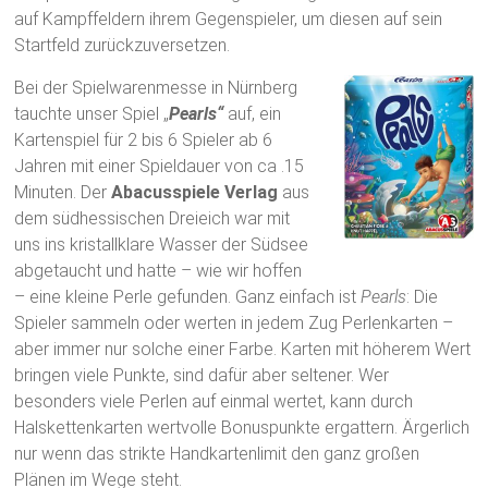
auf Kampffeldern ihrem Gegenspieler, um diesen auf sein
Startfeld zurückzuversetzen.
Bei der Spielwarenmesse in Nürnberg
tauchte unser Spiel „
Pearls“
auf, ein
Kartenspiel für 2 bis 6 Spieler ab 6
Jahren mit einer Spieldauer von ca .15
Minuten. Der
Abacusspiele Verlag
aus
dem südhessischen Dreieich war mit
uns ins kristallklare Wasser der Südsee
abgetaucht und hatte – wie wir hoffen
– eine kleine Perle gefunden. Ganz einfach ist
Pearls
: Die
Spieler sammeln oder werten in jedem Zug Perlenkarten –
aber immer nur solche einer Farbe. Karten mit höherem Wert
bringen viele Punkte, sind dafür aber seltener. Wer
besonders viele Perlen auf einmal wertet, kann durch
Halskettenkarten wertvolle Bonuspunkte ergattern. Ärgerlich
nur wenn das strikte Handkartenlimit den ganz großen
Plänen im Wege steht.