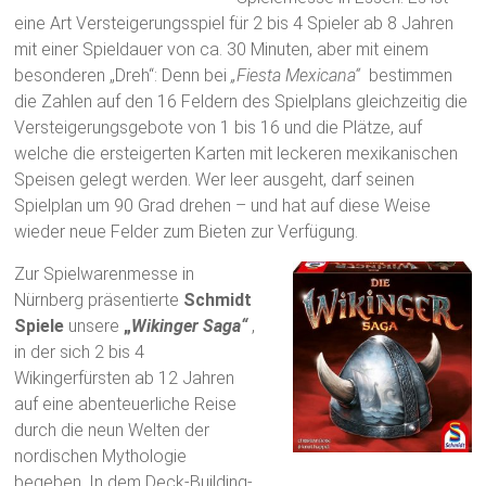
eine Art Versteigerungsspiel für 2 bis 4 Spieler ab 8 Jahren
mit einer Spieldauer von ca. 30 Minuten, aber mit einem
besonderen „Dreh“: Denn bei
„Fiesta Mexicana“
bestimmen
die Zahlen auf den 16 Feldern des Spielplans gleichzeitig die
Versteigerungsgebote von 1 bis 16 und die Plätze, auf
welche die ersteigerten Karten mit leckeren mexikanischen
Speisen gelegt werden. Wer leer ausgeht, darf seinen
Spielplan um 90 Grad drehen – und hat auf diese Weise
wieder neue Felder zum Bieten zur Verfügung.
Zur Spielwaren
messe in
Nürnberg präsentierte
Schmidt
Spiele
unsere
„
Wikinger Saga“
,
in der sich 2 bis 4
Wikingerfürsten ab 12 Jahren
auf eine abenteuerliche Reise
durch die neun Welten der
nordischen Mythologie
begeben. In dem Deck-Building-