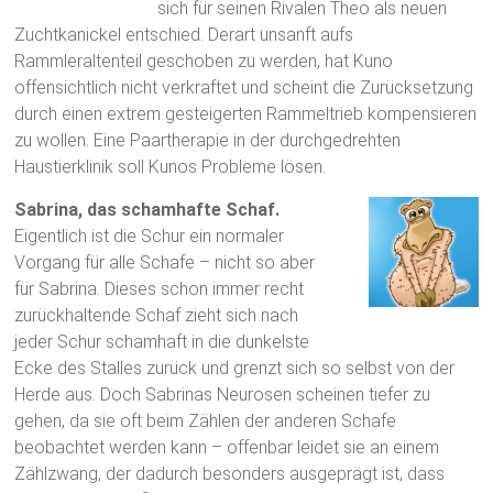
sich für seinen Rivalen Theo als neuen
Zuchtkanickel entschied. Derart unsanft aufs
Rammleraltenteil geschoben zu werden, hat Kuno
offensichtlich nicht verkraftet und scheint die Zurücksetzung
durch einen extrem gesteigerten Rammeltrieb kompensieren
zu wollen. Eine Paartherapie in der durchgedrehten
Haustierklinik soll Kunos Probleme lösen.
Sabrina, das schamhafte Schaf.
Eigentlich ist die Schur ein normaler
Vorgang für alle Schafe – nicht so aber
für Sabrina. Dieses schon immer recht
zurückhaltende Schaf zieht sich nach
jeder Schur schamhaft in die dunkelste
Ecke des Stalles zurück und grenzt sich so selbst von der
Herde aus. Doch Sabrinas Neurosen scheinen tiefer zu
gehen, da sie oft beim Zählen der anderen Schafe
beobachtet werden kann – offenbar leidet sie an einem
Zählzwang, der dadurch besonders ausgeprägt ist, dass