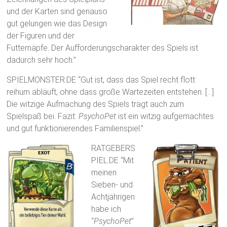
und der Karten sind genauso
gut gelungen wie das Design
der Figuren und der
Futternäpfe. Der Aufforderungscharakter des Spiels ist
dadurch sehr hoch.”
SPIELMONSTER.DE “Gut ist, dass das Spiel recht flott
reihum abläuft, ohne dass große Wartezeiten entstehen. […]
Die witzige Aufmachung des Spiels trägt auch zum
Spielspaß bei. Fazit:
PsychoPet
ist ein witzig aufgemachtes
und gut funktionierendes Familienspiel.”
RATGEBERS
PIEL.DE “Mit
meinen
Sieben- und
Achtjährigen
habe ich
“
PsychoPet
”