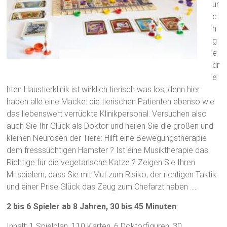
ur
c
h
g
e
dr
e
hten Haustierklinik ist wirklich tierisch was los, denn hier
haben alle eine Macke: die tierischen Patienten ebenso wie
das liebenswert verrückte Klinikpersonal. Versuchen also
auch Sie Ihr Glück als Doktor und heilen Sie die großen und
kleinen Neurosen der Tiere: Hilft eine Bewegungstherapie
dem fresssüchtigen Hamster ? Ist eine Musiktherapie das
Richtige für die vegetarische Katze ? Zeigen Sie Ihren
Mitspielern, dass Sie mit Mut zum Risiko, der richtigen Taktik
und einer Prise Glück das Zeug zum Chefarzt haben …..
2 bis 6 Spieler ab 8 Jahren, 30 bis 45 Minuten
Inhalt:
1 Spielplan, 110 Karten, 6 Doktorfiguren, 30