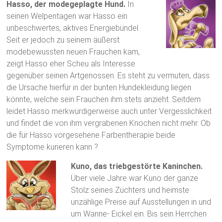
Hasso, der modegeplagte Hund.
In
seinen Welpentagen war Hasso ein
unbeschwertes, aktives Energiebündel.
Seit er jedoch zu seinem äußerst
modebewussten neuen Frauchen kam,
zeigt Hasso eher Scheu als Interesse
gegenüber seinen Artgenossen. Es steht zu vermuten, dass
die Ursache hierfür in der bunten Hundekleidung liegen
könnte, welche sein Frauchen ihm stets anzieht. Seitdem
leidet Hasso merkwürdigerweise auch unter Vergesslichkeit
und findet die von ihm vergrabenen Knochen nicht mehr. Ob
die für Hasso vorgesehene Farbentherapie beide
Symptome kurieren kann ?
Kuno, das triebgestörte Kaninchen.
Über viele Jahre war Kuno der ganze
Stolz seines Züchters und heimste
unzählige Preise auf Ausstellungen in und
um Wanne- Eickel ein. Bis sein Herrchen