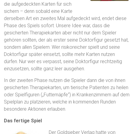
die aufgedeckten Karten für sich
sichern – denn sobald eine Karte
derselben Art ein zweites Mal aufgedeckt wird, endet diese
Phase des Spiels sofort. Unsere Idee war, dass die
gesicherten Therapiekarten aber nicht nur dem Spieler
gehören sollten, der als erster seine Doktorfigur gesetzt hat,
sondern allen Spielern. Wer risikoreicher spielt und seine
Doktorfigur später einsetzt, sollte mehr Karten nutzen
dürfen. Nur wer es verpasst, seine Doktorfigur rechtzeitig
einzusetzen, sollte ganz leer ausgehen.
In der zweiten Phase nutzen die Spieler dann die von ihnen
gesicherten Therapiekarten, um tierische Patienten zu heilen
oder Spielfiguren („Futternäpfe“) in Krankenzimmern auf dem
Spielplan zu platzieren, welche in kommenden Runden
besondere Aktionen erlauben.
Das fertige Spiel
Der Goldsieber Verlag hatte von