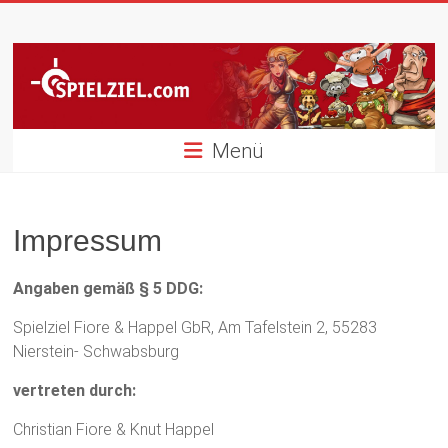
Zum
Inhalt
Spielziel
springen
Die
Spielautorenseite
Menü
Impressum
Angaben gemäß § 5 DDG:
Spielziel Fiore & Happel GbR, Am Tafelstein 2, 55283
Nierstein- Schwabsburg
vertreten durch:
Christian Fiore & Knut Happel