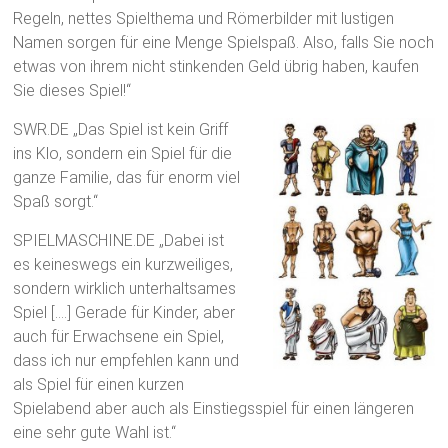
Regeln, nettes Spielthema und Römerbilder mit lustigen
Namen sorgen für eine Menge Spielspaß. Also, falls Sie noch
etwas von ihrem nicht stinkenden Geld übrig haben, kaufen
Sie dieses Spiel!“
SWR.DE „Das Spiel ist kein Griff
ins Klo, sondern ein Spiel für die
ganze Familie, das für enorm viel
Spaß sorgt.“
SPIELMASCHINE.DE „Dabei ist
es keineswegs ein kurzweiliges,
sondern wirklich unterhaltsames
Spiel [….] Gerade für Kinder, aber
auch für Erwachsene ein Spiel,
dass ich nur empfehlen kann und
als Spiel für einen kurzen
Spielabend aber auch als Einstiegsspiel für einen längeren
eine sehr gute Wahl ist.“