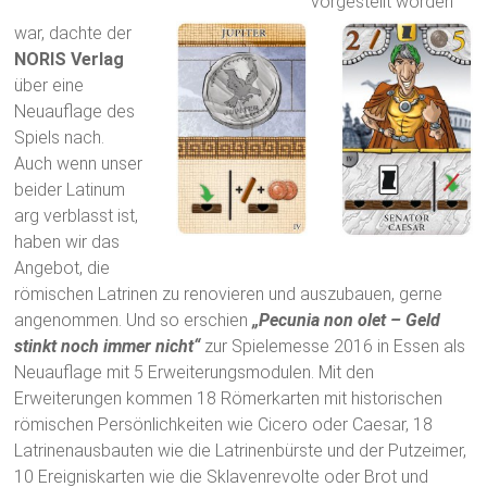
vorgestellt worden
war, dachte der
NORIS Verlag
über eine
Neuauflage des
Spiels nach.
Auch wenn unser
beider Latinum
arg verblasst ist,
haben wir das
Angebot, die
römischen Latrinen zu renovieren und auszubauen, gerne
angenommen. Und so erschien
„Pecunia non olet – Geld
stinkt noch immer nicht“
zur Spielemesse 2016 in Essen als
Neuauflage mit 5 Erweiterungsmodulen. Mit den
Erweiterungen kommen 18 Römerkarten mit historischen
römischen Persönlichkeiten wie Cicero oder Caesar, 18
Latrinenausbauten wie die Latrinenbürste und der Putzeimer,
10 Ereigniskarten wie die Sklavenrevolte oder Brot und