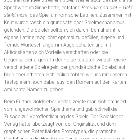
spontan die Idee zu einem Spiel. Weil er auch das berühmte
Sprichwort im Sinne hatte, entstand
Pecunia non olet – Geld
stinkt nicht
, das Spiel um römische Latrinen. Zusammen mit
Knut wurde rasch ein grundsätzlicher Spielmechanismus
gefunden: Die Spieler sollten sich darum bemühen, ihre
eigene Latrine möglichst optimal zu befüllen, eigene und
fremde Warteschlangen im Auge behalten und mit
Aktionskarten sich Vorteile verschaffen oder die
Gegenspieler ärgern. In der Folge testeten wir zahlreiche
verschiedene Spielregeln, der grundsätzliche Spielablauf
blieb aber erhalten. Schließlich tobten wir uns mit unseren
Testspielern noch dabei aus, den Römern auf den Karten
amüsante Namen zu geben.
Beim Fürther Goldsieber Verlag zeigte man sich amüsiert
vom ungewöhnlichen Spielthema und gab schnell die
Zusage zur Veröffentlichung des Spiels. Der Goldsieber
Verlag hatte, überzeugt von der Originalität und dem
graphischen Potential des Prototypen, die grafische
Gestaltung in die Hände von Christian gelegt, der sich um