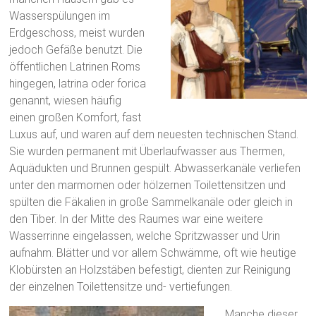
Wasserspülungen im
Erdgeschoss, meist wurden
jedoch Gefäße benutzt. Die
öffentlichen Latrinen Roms
hingegen, latrina oder forica
genannt, wiesen häufig
einen großen Komfort, fast
Luxus auf, und waren auf dem neuesten technischen Stand.
Sie wurden permanent mit Überlaufwasser aus Thermen,
Aquädukten und Brunnen gespült. Abwasserkanäle verliefen
unter den marmornen oder hölzernen Toilettensitzen und
spülten die Fäkalien in große Sammelkanäle oder gleich in
den Tiber. In der Mitte des Raumes war eine weitere
Wasserrinne eingelassen, welche Spritzwasser und Urin
aufnahm. Blätter und vor allem Schwämme, oft wie heutige
Klobürsten an Holzstäben befestigt, dienten zur Reinigung
der einzelnen Toilettensitze und- vertiefungen.
Manche dieser