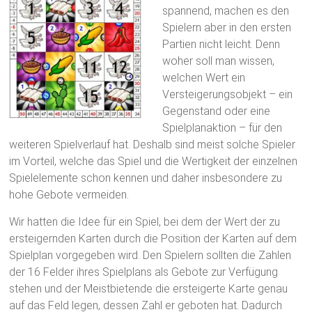
spannend, machen es den
Spielern aber in den ersten
Partien nicht leicht. Denn
woher soll man wissen,
welchen Wert ein
Versteigerungsobjekt – ein
Gegenstand oder eine
Spielplanaktion – für den
weiteren Spielverlauf hat. Deshalb sind meist solche Spieler
im Vorteil, welche das Spiel und die Wertigkeit der einzelnen
Spielelemente schon kennen und daher insbesondere zu
hohe Gebote vermeiden.
Wir hatten die Idee für ein Spiel, bei dem der Wert der zu
ersteigernden Karten durch die Position der Karten auf dem
Spielplan vorgegeben wird. Den Spielern sollten die Zahlen
der 16 Felder ihres Spielplans als Gebote zur Verfügung
stehen und der Meistbietende die ersteigerte Karte genau
auf das Feld legen, dessen Zahl er geboten hat. Dadurch