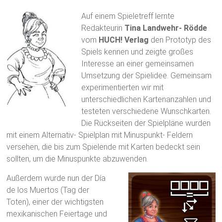
Auf einem Spieletreff lernte
Redakteurin
Tina Landwehr- Rödde
vom
HUCH! Verlag
den Prototyp des
Spiels kennen und zeigte großes
Interesse an einer gemeinsamen
Umsetzung der Spielidee. Gemeinsam
experimentierten wir mit
unterschiedlichen Kartenanzahlen und
testeten verschiedene Wunschkarten.
Die Rückseiten der Spielpläne wurden
mit einem Alternativ- Spielplan mit Minuspunkt- Feldern
versehen, die bis zum Spielende mit Karten bedeckt sein
sollten, um die Minuspunkte abzuwenden.
Außerdem wurde nun der Día
de los Muertos (Tag der
Toten), einer der wichtigsten
mexikanischen Feiertage und