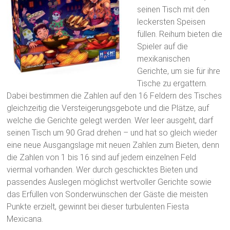
seinen Tisch mit den
leckersten Speisen
füllen. Reihum bieten die
Spieler auf die
mexikanischen
Gerichte, um sie für ihre
Tische zu ergattern.
Dabei bestimmen die Zahlen auf den 16 Feldern des Tisches
gleichzeitig die Versteigerungsgebote und die Plätze, auf
welche die Gerichte gelegt werden. Wer leer ausgeht, darf
seinen Tisch um 90 Grad drehen – und hat so gleich wieder
eine neue Ausgangslage mit neuen Zahlen zum Bieten, denn
die Zahlen von 1 bis 16 sind auf jedem einzelnen Feld
viermal vorhanden. Wer durch geschicktes Bieten und
passendes Auslegen möglichst wertvoller Gerichte sowie
das Erfüllen von Sonderwünschen der Gäste die meisten
Punkte erzielt, gewinnt bei dieser turbulenten Fiesta
Mexicana.