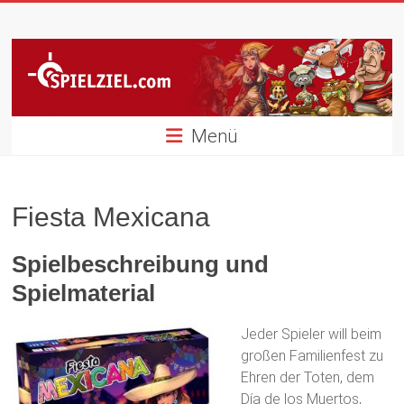
Zum
Inhalt
Spielziel
springen
Die
Spielautorenseite
Menü
Fiesta Mexicana
Spielbeschreibung und
Spielmaterial
Jeder Spieler will beim
großen Familienfest zu
Ehren der Toten, dem
Día de los Muertos,