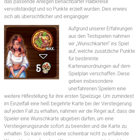
das passende Anlegen benachbarter Halbkreise
vervollständigt und so Punkte erzielt wurden. Dies erwies
sich als übersichtlicher und eingängiger.
Aufgrund unserer Erfahrungen
aus den Testspielen nahmen
wir „Wunschkarten“ ins Spiel
auf, welche zusätzliche Punkte
für bestimmte
Kartenanordnungen auf dem
Spielplan verschaffen. Diese
geben insbesondere
unerfahrenen Spielern eine
weitere Hilfestellung für ihre ersten Spielzüge. Um zumindest
im Einzelfall eine heiß begehrte Karte bei der Versteigerung
auf jeden Fall zu erhalten, nahmen wir die Regel auf, dass die
Spieler eine Wunschkarte abgeben dürfen, um eine
Versteigerungsrunde sofort zu beenden und die Karte zu
erhalten. So kann selbst eine scheinbar nicht zu erfüllende