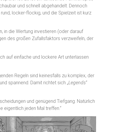
erschaubar und schnell abgehandelt. Dennoch
nd, locker-flockig, und die Spielzeit ist kurz
in die Wertung investieren (oder darauf
gen des
großen
Zufallsfaktors verzweifeln, der
ich auf einfache und lockere Art unterlassen
legenden Regeln sind keinesfalls zu komplex, der
und spannend. Damit richtet sich „
Legends
“
Entscheidungen und genügend Tiefgang. Natürlich
 eigentlich jeden Mal treffen.“