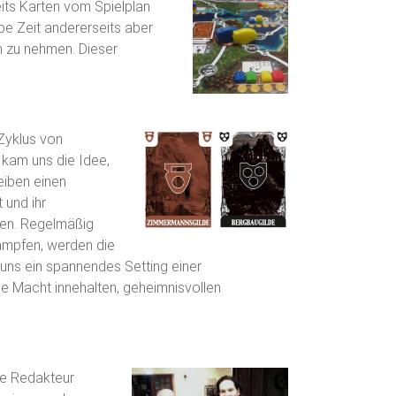
its Karten vom Spielplan
pe Zeit andererseits aber
n zu nehmen. Dieser
 Zyklus von
kam uns die Idee,
eiben einen
 und ihr
llen. Regelmäßig
kämpfen, werden die
uns ein spannendes Setting einer
ie Macht innehalten, geheimnisvollen
te Redakteur