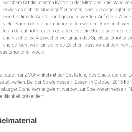
welchem Ort die meisten Karten in der Mitte des Spielplans ve
erwies es sich als Glücksgriff zu testen, dass die abgelegten 
eine bestimmte Anzahl blind gezogen werden. Auf diese Weise
vieler Karten dem Glück nachgeholfen werden. Aber auch wer nu
kann darauf hoffen, dass gerade diese eine Karte unter den ge
und machte die 4 Zwischenwertungen des Spiels zu emotionale
und geflucht wird. Ein sicheres Zeichen, dass wir auf dem ric
, das Emotionen weckt.
traute Franz Vohwinkel mit der Gestaltung des Spiels, der den 
alt verlieh. Bei der Spielemesse in Essen im Oktober 2015 kon
ensburger Stand kennengelernt werden, zur Spielwarenmesse in 
ntlichkeit präsentiert.
elmaterial