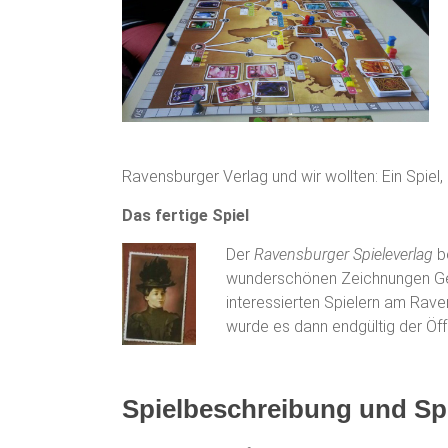
Ravensburger Verlag und wir wollten: Ein Spiel
Das fertige Spiel
Der
Ravensburger Spieleverlag
be
wunderschönen Zeichnungen Gest
interessierten Spielern am Rav
wurde es dann endgültig der Öffe
Spielbeschreibung und Spi