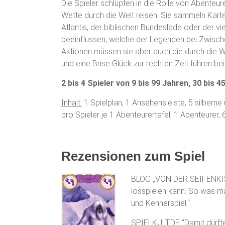
Die Spieler schlüpfen in die Rolle von Abenteu
Wette durch die Welt reisen. Sie sammeln Ka
Atlantis, der biblischen Bundeslade oder der 
beeinflussen, welche der Legenden bei Zwisch
Aktionen müssen sie aber auch die durch die 
und eine Brise Glück zur rechten Zeit führen bei
2 bis 4 Spieler von 9 bis 99 Jahren, 30 bis 4
Inhalt:
1 Spielplan, 1 Ansehensleiste, 5 silber
pro Spieler je 1 Abenteurertafel, 1 Abenteurer,
Rezensionen zum Spiel
BLOG „VON DER SEIFENKISTE
losspielen kann. So was ma
und Kennerspiel.“
SPIELKULT.DE “Damit dürfte 