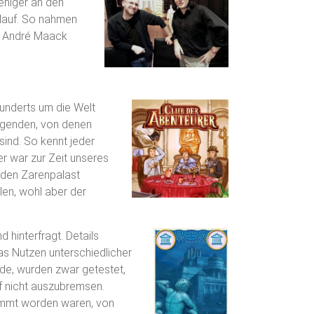
eniger an den
lauf. So nahmen
en André Maack
hunderts um die Welt
egenden, von denen
sind. So kennt jeder
r war zur Zeit unseres
 den Zarenpalast
len, wohl aber der
interfragt. Details
s Nutzen unterschiedlicher
de, wurden zwar getestet,
uf nicht auszubremsen.
immt worden waren, von