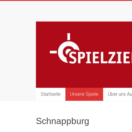
Zum
Inhalt
Spielziel
springen
Die
Spielautorenseite
Startseite
Unsere Spiele
Über uns A
Schnappburg