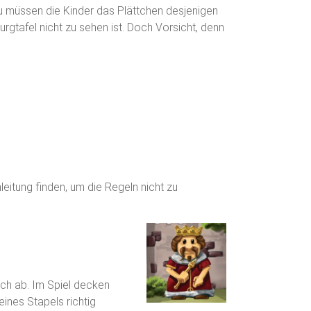
zu müssen die Kinder das Plättchen desjenigen
tafel nicht zu sehen ist. Doch Vorsicht, denn
leitung finden, um die Regeln nicht zu
sich ab. Im Spiel decken
eines Stapels richtig