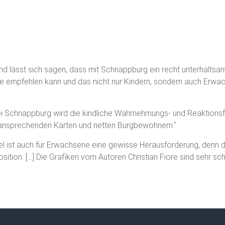
 lässt sich sagen, dass mit Schnappburg ein recht unterhaltsa
älle empfehlen kann und das nicht nur Kindern, sondern auch Erw
Schnappburg wird die kindliche Wahrnehmungs- und Reaktionsfähi
t ansprechenden Karten und netten Burgbewohnern.“
 ist auch für Erwachsene eine gewisse Herausforderung, denn die
osition. […] Die Grafiken vom Autoren Christian Fiore sind sehr