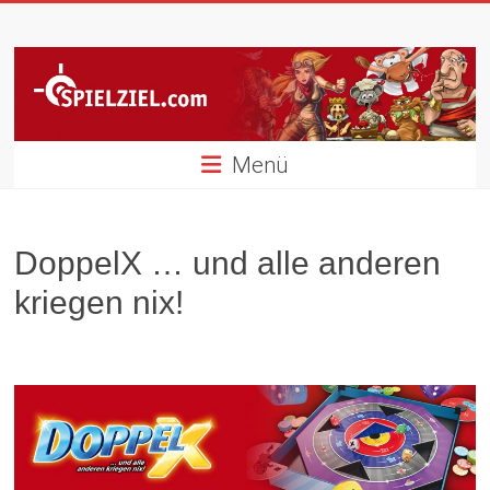
Zum
Inhalt
Spielziel
springen
Die
Spielautorenseite
Menü
DoppelX … und alle anderen
kriegen nix!