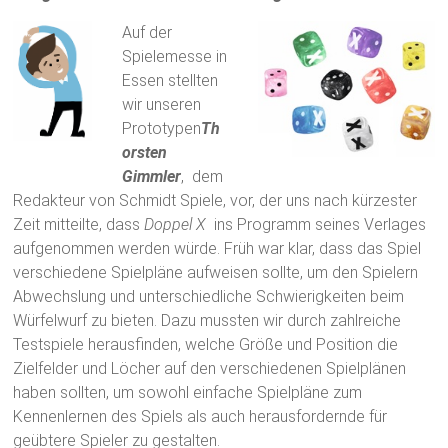
Auf der
Spielemesse in
Essen stellten
wir unseren
Prototypen
Th
orsten
Gimmler
, dem
Redakteur von Schmidt Spiele, vor, der uns nach kürzester
Zeit mitteilte, dass
Doppel X
ins Programm seines Verlages
aufgenommen werden würde. Früh war klar, dass das Spiel
verschiedene Spielpläne aufweisen sollte, um den Spielern
Abwechslung und unterschiedliche Schwierigkeiten beim
Würfelwurf zu bieten. Dazu mussten wir durch zahlreiche
Testspiele herausfinden, welche Größe und Position die
Zielfelder und Löcher auf den verschiedenen Spielplänen
haben sollten, um sowohl einfache Spielpläne zum
Kennenlernen des Spiels als auch herausfordernde für
geübtere Spieler zu gestalten.