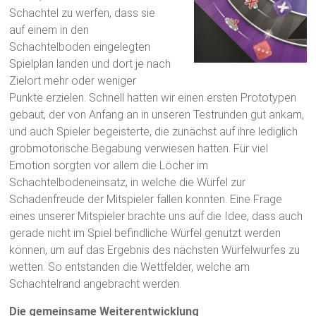
Schachtel zu werfen, dass sie
auf einem in den
Schachtelboden eingelegten
Spielplan landen und dort je nach
Zielort mehr oder weniger
Punkte erzielen. Schnell hatten wir einen ersten Prototypen
gebaut, der von Anfang an in unseren Testrunden gut ankam,
und auch Spieler begeisterte, die zunächst auf ihre lediglich
grobmotorische Begabung verwiesen hatten. Für viel
Emotion sorgten vor allem die Löcher im
Schachtelbodeneinsatz, in welche die Würfel zur
Schadenfreude der Mitspieler fallen konnten. Eine Frage
eines unserer Mitspieler brachte uns auf die Idee, dass auch
gerade nicht im Spiel befindliche Würfel genutzt werden
können, um auf das Ergebnis des nächsten Würfelwurfes zu
wetten. So entstanden die Wettfelder, welche am
Schachtelrand angebracht werden.
Die gemeinsame Weiterentwicklung