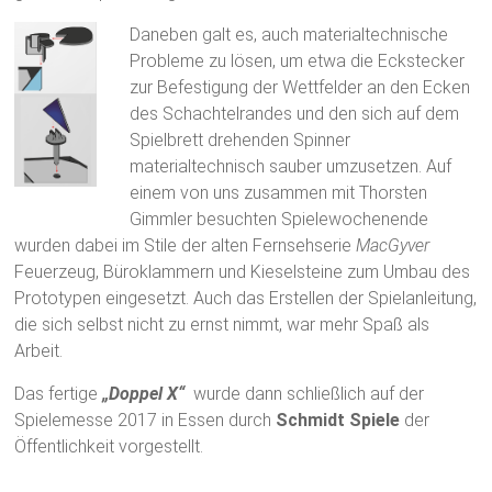
Daneben galt es, auch materialtechnische
Probleme zu lösen, um etwa die Eckstecker
zur Befestigung der Wettfelder an den Ecken
des Schachtelrandes und den sich auf dem
Spielbrett drehenden Spinner
materialtechnisch sauber umzusetzen. Auf
einem von uns zusammen mit Thorsten
Gimmler besuchten Spielewochenende
wurden dabei im Stile der alten Fernsehserie
MacGyver
Feuerzeug, Büroklammern und Kieselsteine zum Umbau des
Prototypen eingesetzt. Auch das Erstellen der Spielanleitung,
die sich selbst nicht zu ernst nimmt, war mehr Spaß als
Arbeit.
Das fertige
„Doppel X“
wurde dann schließlich auf der
Spielemesse 2017 in Essen durch
Schmidt Spiele
der
Öffentlichkeit vorgestellt.