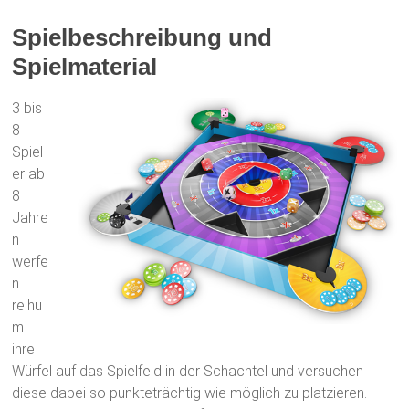
Spielbeschreibung und
Spielmaterial
3 bis
8
Spiel
er ab
8
Jahre
n
werfe
n
reihu
m
ihre
Würfel auf das Spielfeld in der Schachtel und versuchen
diese dabei so punkteträchtig wie möglich zu platzieren.