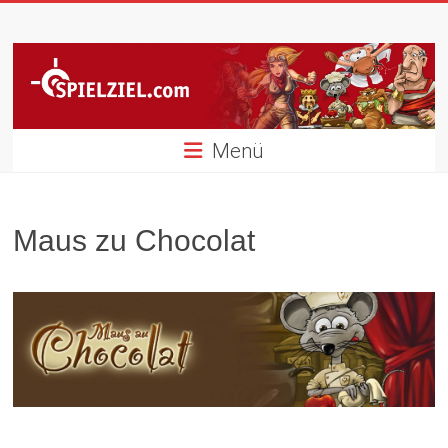
Zum
Inhalt
Spielziel
springen
Die
Spielautorenseite
Menü
Maus zu Chocolat