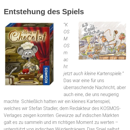
Entstehung des Spiels
“
K
OS
M
OS
m
ac
ht
jetzt auch kleine Kartenspiele.
”
Das war eine für uns
überraschende Nachricht, aber
auch eine, die uns neugierig
machte. Schließlich hatten wir ein kleines Kartenspiel,
welches wir Stefan Stadler, dem Redakteur des KOSMOS-
Verlages zeigen konnten. Gewürze auf indischen Märkten
galt es zu sammeln und im richtigen Moment zu werten –
unterstützt von indischen Würdenträgern. Das Spiel selbst