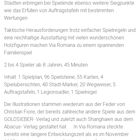
Städten erbringen bei Spielende ebenso weitere Siegpunkte
wie das Erfüllen von Auftragstafeln mit bestimmten
Wertungen.
Taktische Herausforderungen trotz einfacher Spielregeln und
eine reichhaltige Ausstattung mit vielen wunderschönen
Holzfiguren machen Via Romana zu einem spannenden
Familienspiel.
2 bis 4 Spieler ab 8 Jahren, 45 Minuten
Inhalt: 1 Spielplan, 96 Spielsteine, 55 Karten, 4
Spielübersichten, 40 Stadt-Marker, 20 Wegweiser, 5
Auftragstafeln, 1 Legionsadler, 1 Spielregel.
Die Illustrationen stammen wiederum aus der Feder von
Christian Fiore, der bereits zahlreiche andere Spiele aus dem
GOLDSIEBER- Verlag und zuletzt auch Shanghaien aus dem
Abacus- Verlag gestaltet hat. In Via Romana steckte
bereits eine längere Entwicklungszeit als es im November