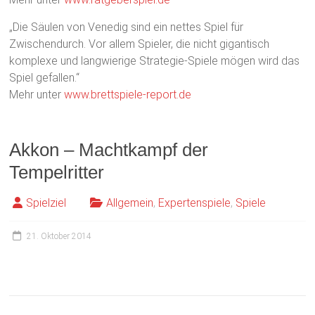
„Die Säulen von Venedig sind ein nettes Spiel für
Zwischendurch. Vor allem Spieler, die nicht gigantisch
komplexe und langwierige Strategie-Spiele mögen wird das
Spiel gefallen.“
Mehr unter
www.brettspiele-report.de
Akkon – Machtkampf der
Tempelritter
Spielziel
Allgemein
,
Expertenspiele
,
Spiele
21. Oktober 2014