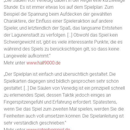
„Die Säulen von Venedig dauert in der Regel eine kurzweilige
Stunde. Es ist immer etwas los auf dem Spielplan: Zum
Beispiel die Spannung beim Aufdecken der gewählten
Charaktere, der Einfluss einer Spieleraktion auf andere
Spieler, und letztendlich der Spaß, das langsame Entstehen
der Lagunenstadt zu verfolgen. […] Obwohl das Spiel kein
Schwergewicht ist, gibt es viele interessante Punkte, die es
während des Spiels zu berücksichtigen gilt, so dass keine
Langeweile aufkommt.“
Mehr unter
www.hall9000.de
„Der Spielplan ist einfach und übersichtlich gestaltet. Die
Spielkarten dagegen sind bildlich gesprochen sehr schön
gestaltet. […] Die Säulen von Venedig ist ein prinzipiell schnell
zu erlernendes Spiel, dessen Taktik jedoch einiges an
Fingerspitzengefühl und Erfahrung erfordert. Spätestens,
wenn Sie das Spiel zum zweiten Mal spielen, werden Sie die
Feinheiten auch voll umsetzen können. Die Spielanleitung ist
sehr verständlich geschrieben.“
Mehr unter
www.ratgeberspiel.de