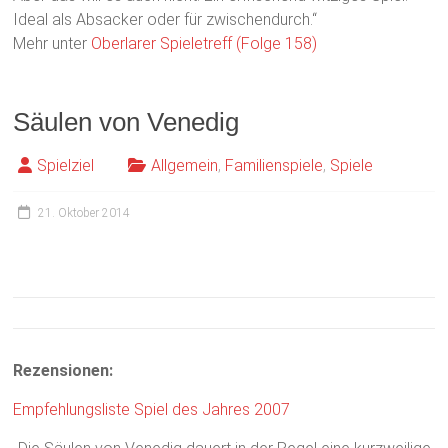
Ideal als Absacker oder für zwischendurch.“
Mehr unter
Oberlarer Spieletreff (Folge 158)
Säulen von Venedig
Spielziel
Allgemein
,
Familienspiele
,
Spiele
21. Oktober 2014
Rezensionen:
Empfehlungsliste Spiel des Jahres 2007