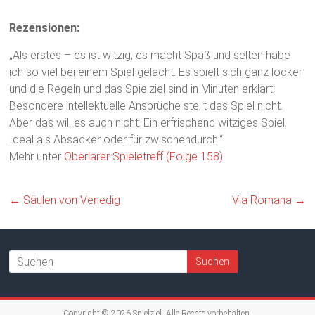
Rezensionen:
„Als erstes – es ist witzig, es macht Spaß und selten habe
ich so viel bei einem Spiel gelacht. Es spielt sich ganz locker
und die Regeln und das Spielziel sind in Minuten erklärt.
Besondere intellektuelle Ansprüche stellt das Spiel nicht.
Aber das will es auch nicht. Ein erfrischend witziges Spiel.
Ideal als Absacker oder für zwischendurch.“
Mehr unter
Oberlarer Spieletreff (Folge 158)
←
Säulen von Venedig
Via Romana
→
Copyright © 2026
Spielziel
. Alle Rechte vorbehalten.